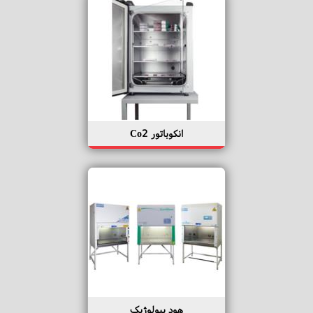
انکوباتور Co2
هود بیولوژیک