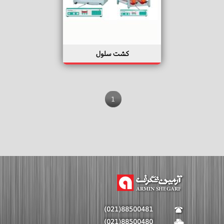
کشت سلول
1
(021)88500481
(021)88500480