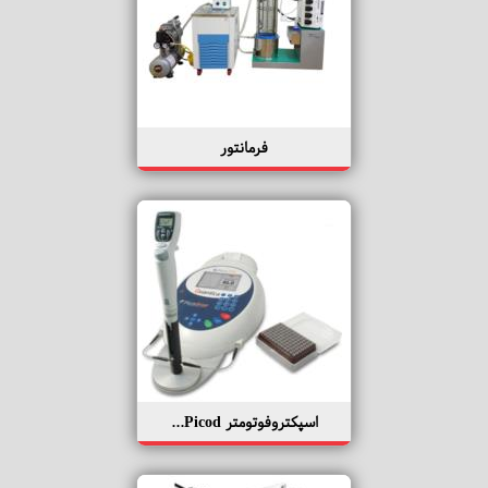
فرمانتور
اسپکتروفوتومتر Picod...